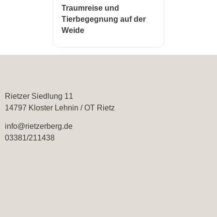
Traumreise und
Tierbegegnung auf der
Weide
Rietzer Siedlung 11
14797 Kloster Lehnin / OT Rietz
info@rietzerberg.de
03381/211438