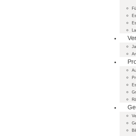
Fü
Es
Es
La
Ve
Ja
Ar
Pro
Au
Pr
Es
Gr
Rä
Ge
Ve
Ge
Bi