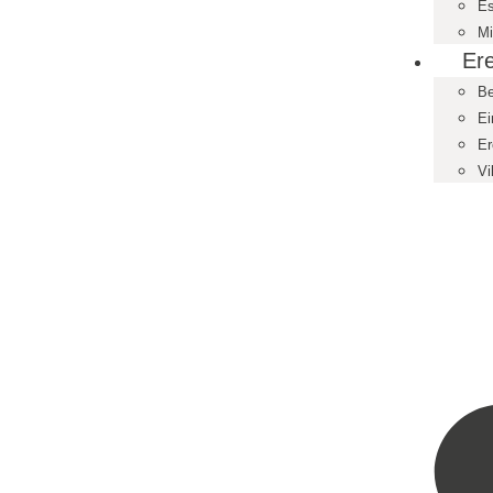
Es
M
Er
B
Ei
Er
Vi